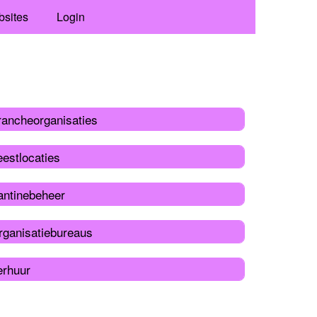
bsites
Login
rancheorganisaties
estlocaties
antinebeheer
rganisatiebureaus
erhuur