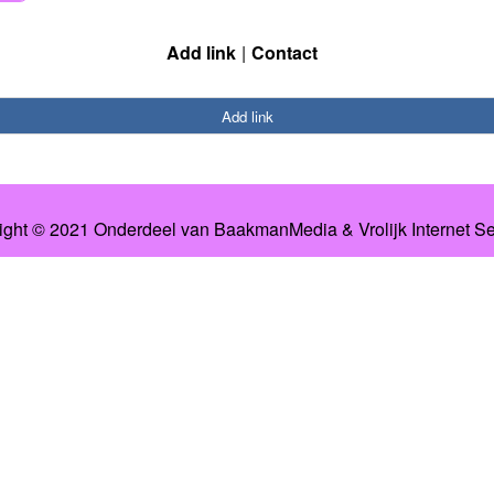
Add link
Contact
Add link
ight © 2021 Onderdeel van
BaakmanMedia
&
Vrolijk Internet S