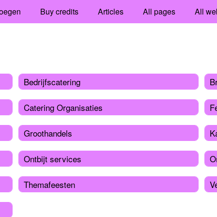
oegen
Buy credits
Articles
All pages
All we
Bedrijfscatering
B
Catering Organisaties
Fe
Groothandels
K
Ontbijt services
O
Themafeesten
V